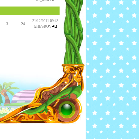
21/12/2011 09:43
3
24
๖HE๖RO๖