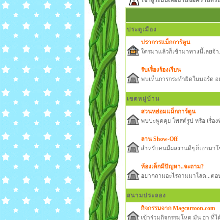
เข้าสู่ระบบเพื่ออ่านข้อความส่ว
ประตูเมือง
ปราการแม็กการ์ตูน
ใครมาแล้วก็เข้ามาทางนี้เลยจ้
รับเรื่องร้องเรียน
พบเห็นการกระทำผิดในบอร์ด อย่
เขตหมู่บ้าน
สวนหย่อมแม็กการ์ตูน
พบปะพูดคุย โพสต์รูป หรือ เรื่องทั
ลาน Show-Off
สำหรับคนมีผลงานดีๆ ก็เอามาโช
ห้องเด็กมีปัญหา..จะถาม?
อยากถามอะไรถามมาโลด...ตอบรึเ
สนามประลอง
กิจกรรมจาก Magcartoon.com
เข้าร่วมกิจกรรมโหด มัน ฮา ที