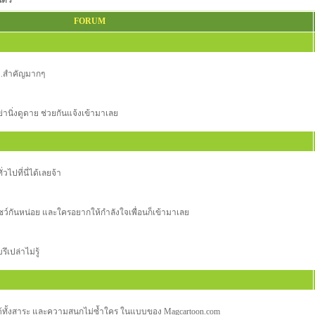
นตัว
FORUM
า..สำคัญมากๆ
านิ่งดูดาย ช่วยกันแจ้งเข้ามาเลย
่วไปที่นี่ได้เลยจ้า
ว์กันหน่อย และใครอยากให้กำลังใจเพื่อนก็เข้ามาเลย
ปล่าไม่รู้
่ได้ทั้งสาระ และความสนุกไม่ซ้ำใคร ในแบบของ Magcartoon.com