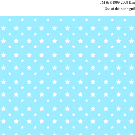
TM & ©1999-2008 Binary
Use of this site sign