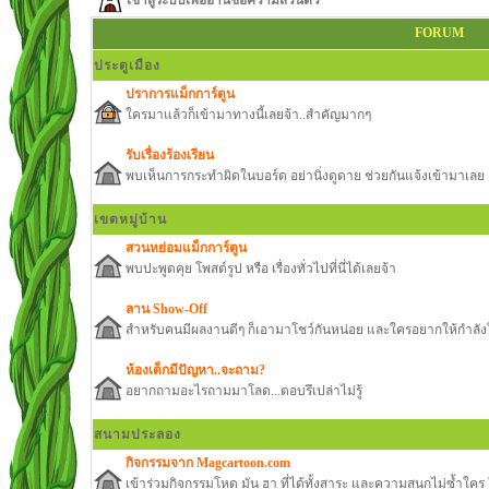
เข้าสู่ระบบเพื่ออ่านข้อความส่วนตัว
FORUM
ประตูเมือง
ปราการแม็กการ์ตูน
ใครมาแล้วก็เข้ามาทางนี้เลยจ้า..สำคัญมากๆ
รับเรื่องร้องเรียน
พบเห็นการกระทำผิดในบอร์ด อย่านิ่งดูดาย ช่วยกันแจ้งเข้ามาเลย
เขตหมู่บ้าน
สวนหย่อมแม็กการ์ตูน
พบปะพูดคุย โพสต์รูป หรือ เรื่องทั่วไปที่นี่ได้เลยจ้า
ลาน Show-Off
สำหรับคนมีผลงานดีๆ ก็เอามาโชว์กันหน่อย และใครอยากให้กำลังใ
ห้องเด็กมีปัญหา..จะถาม?
อยากถามอะไรถามมาโลด...ตอบรึเปล่าไม่รู้
สนามประลอง
กิจกรรมจาก Magcartoon.com
เข้าร่วมกิจกรรมโหด มัน ฮา ที่ได้ทั้งสาระ และความสนุกไม่ซ้ำใ