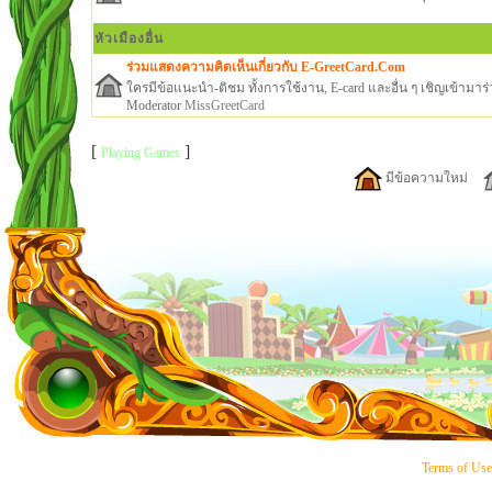
หัวเมืองอื่น
ร่วมแสดงความคิดเห็นเกี่ยวกับ E-GreetCard.Com
ใครมีข้อแนะนำ-ติชม ทั้งการใช้งาน, E-card และอื่น ๆ เชิญเข้ามาร่ว
Moderator
MissGreetCard
[
]
Playing Games
มีข้อความใหม่
Terms of Us