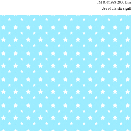
TM & ©1999-2008 Binary
Use of this site sign