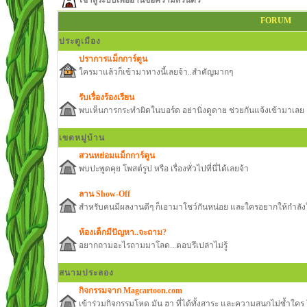
เข้าสู่ระบบเพื่ออ่านข้อความส่วนตัว
FORUM
ประตูเมือง
ปราการแม็กการ์ตูน
ใครมาแล้วก็เข้ามาทางนี้เลยจ้า..สำคัญมากๆ
รับเรื่องร้องเรียน
พบเห็นการกระทำผิดในบอร์ด อย่านิ่งดูดาย ช่วยกันแจ้งเข้ามาเลย
เขตหมู่บ้าน
สวนหย่อมแม็กการ์ตูน
พบปะพูดคุย โพสต์รูป หรือ เรื่องทั่วไปที่นี่ได้เลยจ้า
ลาน Show-Off
สำหรับคนมีผลงานดีๆ ก็เอามาโชว์กันหน่อย และใครอยากให้กำลังใ
ห้องเด็กมีปัญหา..จะถาม?
อยากถามอะไรถามมาโลด...ตอบรึเปล่าไม่รู้
สนามประลอง
กิจกรรมจาก Magcartoon.com
เข้าร่วมกิจกรรมโหด มัน ฮา ที่ได้ทั้งสาระ และความสนุกไม่ซ้ำใ