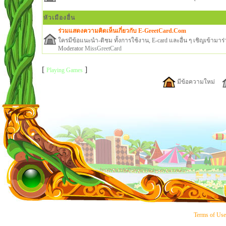
หัวเมืองอื่น
ร่วมแสดงความคิดเห็นเกี่ยวกับ E-GreetCard.Com
ใครมีข้อแนะนำ-ติชม ทั้งการใช้งาน, E-card และอื่น ๆ เชิญเข้ามาร่ว
Moderator
MissGreetCard
[
]
Playing Games
มีข้อความใหม่
Terms of Us