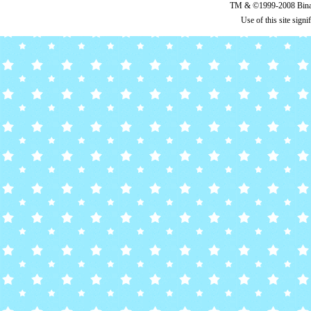
TM & ©1999-2008 Binary
Use of this site sign