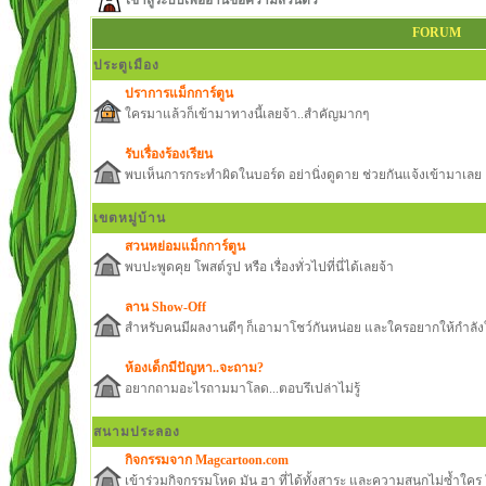
เข้าสู่ระบบเพื่ออ่านข้อความส่วนตัว
FORUM
ประตูเมือง
ปราการแม็กการ์ตูน
ใครมาแล้วก็เข้ามาทางนี้เลยจ้า..สำคัญมากๆ
รับเรื่องร้องเรียน
พบเห็นการกระทำผิดในบอร์ด อย่านิ่งดูดาย ช่วยกันแจ้งเข้ามาเลย
เขตหมู่บ้าน
สวนหย่อมแม็กการ์ตูน
พบปะพูดคุย โพสต์รูป หรือ เรื่องทั่วไปที่นี่ได้เลยจ้า
ลาน Show-Off
สำหรับคนมีผลงานดีๆ ก็เอามาโชว์กันหน่อย และใครอยากให้กำลังใ
ห้องเด็กมีปัญหา..จะถาม?
อยากถามอะไรถามมาโลด...ตอบรึเปล่าไม่รู้
สนามประลอง
กิจกรรมจาก Magcartoon.com
เข้าร่วมกิจกรรมโหด มัน ฮา ที่ได้ทั้งสาระ และความสนุกไม่ซ้ำใ