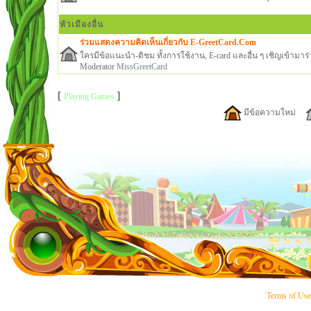
หัวเมืองอื่น
ร่วมแสดงความคิดเห็นเกี่ยวกับ E-GreetCard.Com
ใครมีข้อแนะนำ-ติชม ทั้งการใช้งาน, E-card และอื่น ๆ เชิญเข้ามาร่ว
Moderator
MissGreetCard
[
]
Playing Games
มีข้อความใหม่
Terms of Us