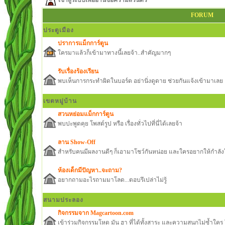
เข้าสู่ระบบเพื่ออ่านข้อความส่วนตัว
FORUM
ประตูเมือง
ปราการแม็กการ์ตูน
ใครมาแล้วก็เข้ามาทางนี้เลยจ้า..สำคัญมากๆ
รับเรื่องร้องเรียน
พบเห็นการกระทำผิดในบอร์ด อย่านิ่งดูดาย ช่วยกันแจ้งเข้ามาเลย
เขตหมู่บ้าน
สวนหย่อมแม็กการ์ตูน
พบปะพูดคุย โพสต์รูป หรือ เรื่องทั่วไปที่นี่ได้เลยจ้า
ลาน Show-Off
สำหรับคนมีผลงานดีๆ ก็เอามาโชว์กันหน่อย และใครอยากให้กำลังใ
ห้องเด็กมีปัญหา..จะถาม?
อยากถามอะไรถามมาโลด...ตอบรึเปล่าไม่รู้
สนามประลอง
กิจกรรมจาก Magcartoon.com
เข้าร่วมกิจกรรมโหด มัน ฮา ที่ได้ทั้งสาระ และความสนุกไม่ซ้ำใ