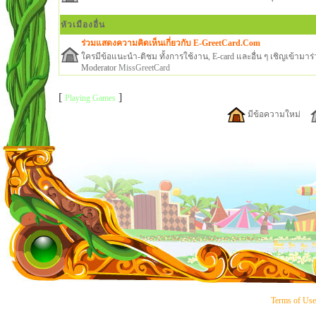
หัวเมืองอื่น
ร่วมแสดงความคิดเห็นเกี่ยวกับ E-GreetCard.Com
ใครมีข้อแนะนำ-ติชม ทั้งการใช้งาน, E-card และอื่น ๆ เชิญเข้ามาร่ว
Moderator
MissGreetCard
[
]
Playing Games
มีข้อความใหม่
Terms of Us