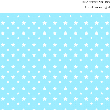
TM & ©1999-2008 Binary
Use of this site sign