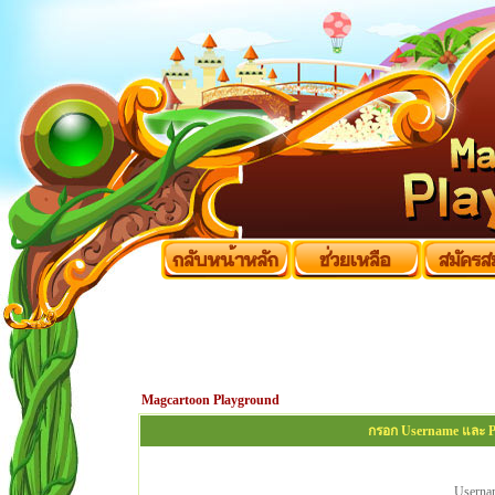
Magcartoon Playground
กรอก Username และ Pa
Userna