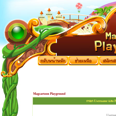
Magcartoon Playground
กรอก Username และ Pa
Userna