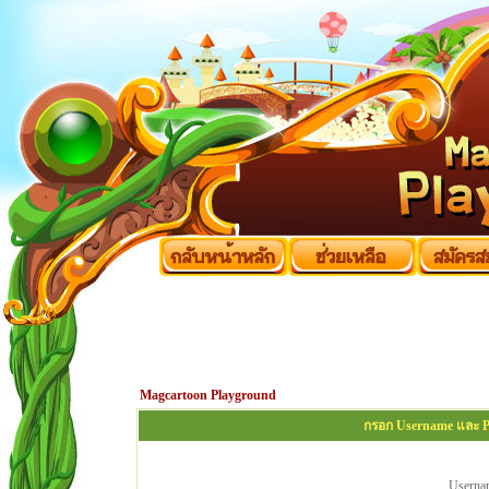
Magcartoon Playground
กรอก Username และ Pa
Userna