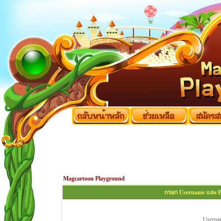
Magcartoon Playground
กรอก Username และ Pa
Userna