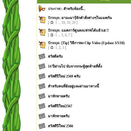
ประกาศ::
สำหรับห้องนี้...
ปักหมุด:
มามะมารุ้จักคำสั่งต่างๆในแมคกัน
[
:
1
...
18
,
19
,
20
]
ปักหมุด:
แมคการ์ตูนลงแฟรชได้แย้วเฮ !!
[
:
1
...
5
,
6
,
7
]
ปักหมุด:
[Tip] วิธีการลง Clip Video (Update 3/5/10)
[
:
1
,
2
,
3
]
สวัสดีครับ
14 ปีผ่านไป นับจากกระทู้สุดท้ายที่ตั้ง
สวัสดีปีใหม่ 2569 ครับ
สำหรับคนที่ยังอยู่และผ่านมาทางนี้
มาทักทายครับ
สวัสดี​ปีใหม่​2567
มาทักทายครับ
สวัสดีปีใหม่ 2566