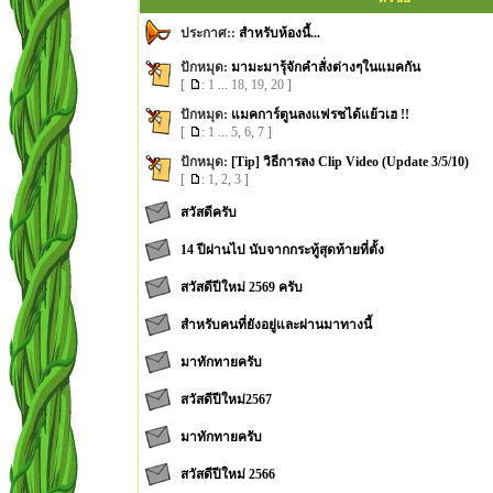
ประกาศ::
สำหรับห้องนี้...
ปักหมุด:
มามะมารุ้จักคำสั่งต่างๆในแมคกัน
[
:
1
...
18
,
19
,
20
]
ปักหมุด:
แมคการ์ตูนลงแฟรชได้แย้วเฮ !!
[
:
1
...
5
,
6
,
7
]
ปักหมุด:
[Tip] วิธีการลง Clip Video (Update 3/5/10)
[
:
1
,
2
,
3
]
สวัสดีครับ
14 ปีผ่านไป นับจากกระทู้สุดท้ายที่ตั้ง
สวัสดีปีใหม่ 2569 ครับ
สำหรับคนที่ยังอยู่และผ่านมาทางนี้
มาทักทายครับ
สวัสดี​ปีใหม่​2567
มาทักทายครับ
สวัสดีปีใหม่ 2566