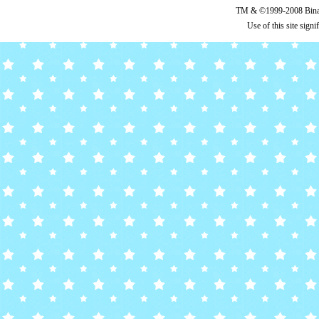
TM & ©1999-2008 Binary
Use of this site sign