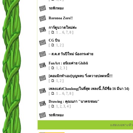
รถฟักทอง
Roronoa Zoro!!
การ์ตูนวาดใหม่ค่ะ
[
:
1
...
6
,
7
,
8
]
CG บิน
[
:
1
,
2
]
~ ส.ค.ส วันปีใหม่ น้องกระต่าย
FanArt : อนิเมค่าย Ghibli
[
:
1
,
2
,
3
]
[คอมมิกทำเอง]บุญหลบ วิ่งควายปลดหนี้!!!
[
:
1
,
2
]
เพลงแต่งChoulong(ในที่สุด เพลงนี้..ก็มีชื่อ 16 มีนา 54)
[
:
1
...
6
,
7
,
8
]
Drawing : คุณนภา "นาครเขษม"
[
:
1
,
2
,
3
,
4
]
รถฟักทอง
แสดงเฉพาะหัว