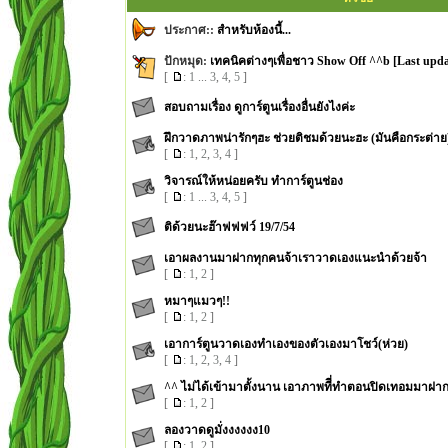
ประกาศ::
สำหรับห้องนี้...
ปักหมุด:
เทคนิคต่างๆเพื่อชาว Show Off ^^b [Last upda
[
:
1
...
3
,
4
,
5
]
สอบถามเรื่อง ดูการ์ตูนเรื่องอื่นยังไงค่ะ
ฝึกวาดภาพน่ารักๆฮะ ช่วยติชมด้วยนะฮะ (มันคือกระต่าย
[
:
1
,
2
,
3
,
4
]
วิจารณ์ให้หน่อยครับ ทำการ์ตูนช่อง
[
:
1
...
3
,
4
,
5
]
ติด้วยนะฮ๊าฟฟฟว์ 19/7/54
เอาผลงานมาฝากทุกคนจ้าเราวาดเองแนะนำด้วยจ้า
[
:
1
,
2
]
หมาๆแมวๆ!!
[
:
1
,
2
]
เอาการ์ตูนวาดเองทำเองของตัวเองมาโชว์(ห่วย)
[
:
1
,
2
,
3
,
4
]
^^ ไม่ได้เข้ามาตั้งนาน เอาภาพทีี่ทำตอนปิดเทอมมาฝา
[
:
1
,
2
]
ลองวาดดูมั่งงงงงง10
[
:
1
,
2
]