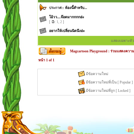
ประกาศ::
ห้องนี้สำหรับ...
โอ้วว....จ๊อดมากกกกอ่ะ
[
:
1
,
2
]
อยากให้เปลี่ยนนิดนึงอ่ะ
แสดงเฉพาะหัว
Magcartoon Playground
:
ร่วมแสดงความค
หน้า
1
of
1
มีข้อความใหม่
มีข้อความใหม่ที่เป็น [ Popular ]
มีข้อความใหม่ที่ถูก [ Locked ]