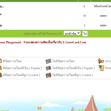
MissGreetCar
บ...
0
่ะ
namo
19
namo
่ะ
2
แสดงเฉพาะหัวข้อในระยะเวลา:
toon Playground
:
ร่วมแสดงความคิดเห็นเกี่ยวกับ E-GreetCard.Com
มีข้อความใหม่
ไม่มีข้อความใหม่
ประ
มีข้อความใหม่ที่เป็น [ Popular ]
ไม่มีข้อความใหม่ที่เป็น [ Popular ]
ปักห
มีข้อความใหม่ที่ถูก [ Locked ]
ไม่มีข้อความใหม่ที่ถูก [ Locked ]