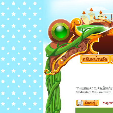
ร่วมแสดงความคิดเห็นเกี่
Moderator:
MissGreetCard
Magcar