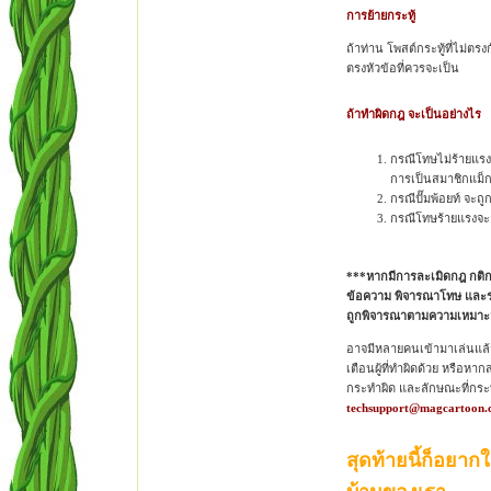
การย้ายกระทู้
ถ้าท่าน โพสต์กระทู้ที่ไม่ต
ตรงหัวข้อที่ควรจะเป็น
ถ้าทำผิดกฎ จะเป็นอย่างไร
กรณีโทษไม่ร้ายแรงนั
การเป็นสมาชิกแม็ก
กรณีปั๊มพ้อยท์ จะถู
กรณีโทษร้ายแรงจะถ
***หากมีการละเมิดกฎ กติก
ข้อความ พิจารณาโทษ และระงั
ถูกพิจารณาตามความเหมาะ
อาจมีหลายคนเข้ามาเล่นแล้ว
เตือนผู้ที่ทำผิดด้วย หรือหากส
กระทำผิด และลักษณะที่กระทำ
techsupport@magcartoon
สุดท้ายนี้ก็อยากใ