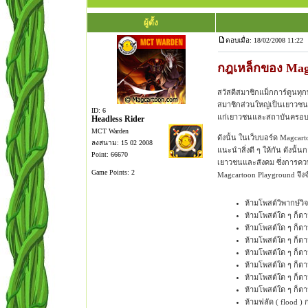
ผู้ตั้ง
ตอบเมื่อ: 18/02/2008 11:22
กฎเหล็กของ Mag
สวัสดีสมาชิกแม็กการ์ตูนทุก
สมาชิกส่วนใหญ่เป็นเยาวชน 
ID: 6
แก่เยาวชนและสถาบันครอบ
Headless Rider
MCT Warden
ดังนั้น ในเว็บบอร์ด Magcart
ลงสนาม: 15 02 2008
แนะนำสิ่งดี ๆ ให้กัน ดังนั้
Point: 66670
เยาวชนและสังคม ซึ่งการคว
Game Points: 2
Magcartoon Playground จึง
ห้ามโพสต์วิพากษ์วิ
ห้ามโพสต์ใด ๆ ก็ต
ห้ามโพสต์ใด ๆ ก็ตาม
ห้ามโพสต์ใด ๆ ก็ตา
ห้ามโพสต์ใด ๆ ก็ตา
ห้ามโพสต์ใด ๆ ก็ตาม
ห้ามโพสต์ใด ๆ ก็ตา
ห้ามโพสต์ใด ๆ ก็ตาม
ห้ามฟลัด ( flood )