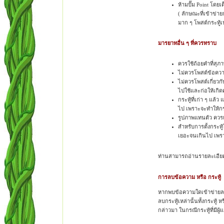
ห้ามปั๊ม Point โดย
( ลักษณะที่เข้าข่า
มาก ๆ โพสต์กระทู้เ
มารยาทอื่น ๆ ที่ควรทราบ
ควรใช้ถ้อยคำที่สุภ
ไม่ควรโพสต์ข้อควา
ไม่ควรโพสต์เกี่ยวกั
ไปใช้และก่อให้เกิ
กระทู้ที่เก่า ๆ แล้
ไป เพราะจะทำให้กระท
รูปภาพแทนตัว ควร
สำหรับการตั้งกระทู้ใ
เยอะจนเกินไป เพราะ
ท่านสามารถอ่านรายละเอียด
การลบข้อความ หรือ กระทู้
หากพบข้อความใดเข้าข่ายละเ
ลบกระทู้เหล่านั้นทั้งกระท
กล่าวมา ในกรณีกระทู้ที่มี