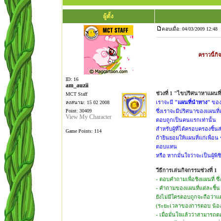
ผู้ตั้ง
ตอบเมื่อ: 04/03/2009 12:48
คราวนี้ก
ID: 16
am_auzii
ช่วงที่ 1 "ไขปริศนาหาแผนท
MCT Staff
เราจะมี
"แผนที่นำทาง"
ของเ
ลงสนาม: 15 02 2008
Point: 30409
ซึ่งเราจะมีปริศนาของแผนที่
View My Character
ตอบถูกเป็นคนแรกเท่านั้น
สำหรับผู้ที่ได้ครอบครองชิ้นส่
Game Points: 114
ถ้ายินยอมให้แผนที่แก่เพื่อ
ตอบแทน
หรือ หากมั่นใจว่าจะเป็นผู้พ
วีธีการเล่นกิจกรรมช่วงที่ 1
- ตอบคำถามเพื่อชิงแผนที่ ซึ่
- คำถามของแผนที่แต่ละชิ้
ยังไม่มีใครตอบถูกจะถือว่าแ
(ระยะเวลาของการตอบ น้อง 
- เมื่อมั่นใจแล้วว่าสามาร