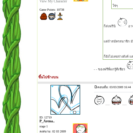
View My Character
ใช่ๆ
Game Points: 10738
ก็ส่งฟรีนิ
อาจ
แต่ถ้าสมัครสมาชิก ม
ก็ยังไม่เคยจ่างตังค์
- - ของฟรีพี่แกรู้ดีเชียว
ขึ้นไปข้างบน
ตอบเมื่อ: 03/03/2009 16:44
เ
.....
.....
ID: 12719
P_Arena..
stage 1
ลงสนาม: 02 03 2009