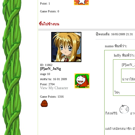
Point: 1
Game Points: 0
ขึ้นไปข้างบน
ตอบเมื่อ: 16/05/2009 21:31
namo พิมพ์ว่า:
luffy พิมพ์ว่า:
[P]arN_J
ID: 11862
[P]arN_JuNg
stage 10
ลงสนาม: 16 01 2009
น่าจาให้
Point: 2704
View My Character
ใช่ๆ
Game Points: 1316
ก็ส่งฟรีนิ
อาจ
แต่ถ้าสมัครสมาชิก ม