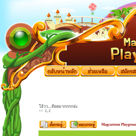
โอ้วว....จ๊อดมากกกกอ่ะ
<<
1
,
2
Magcartoon Playgrou