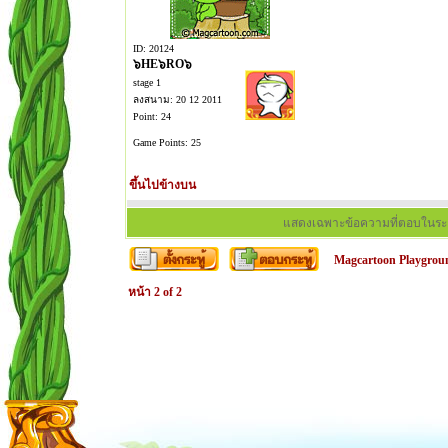
ID: 20124
๖HE๖RO๖
stage 1
ลงสนาม: 20 12 2011
Point: 24
Game Points: 25
ขึ้นไปข้างบน
แสดงเฉพาะข้อความที่ตอบในระ
Magcartoon Playgrou
หน้า
2
of
2