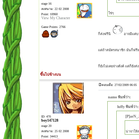
stage 16
ลงสนาม: 22 02 2008
ใช่ๆ
Point: 10960
View My Character
Game Points: 2766
ก็ส่งฟรีนิ
อาจมีแค่บา
แต่ถ้าสมัครสมาชิก มันก็ฟร
ก็ยังไม่เคยจ่างตังค์ แต่ก็ย
ขึ้นไปข้างบน
ตอบเมื่อ: 27/02/2009 06:05
namo พิมพ์ว่า:
luffy พิมพ์ว่า:
[P]arN_J
ID: 470
boy147128
stage 20
ลงสนาม: 25 02 2008
น่าจาให้
Point: 34413