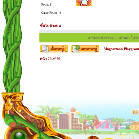
Point: 6
Game Points: 4
ขึ้นไปข้างบน
แสดงเฉพาะข้อความที่ตอบในระ
Magcartoon Playgrou
หน้า
20
of
20