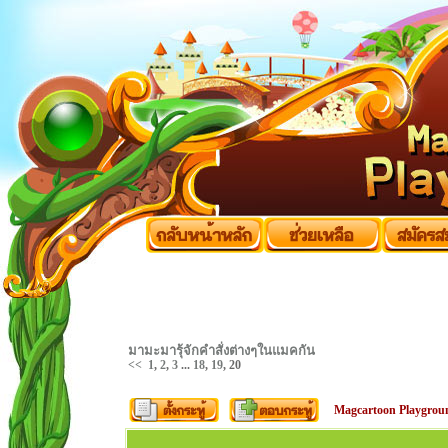
มามะมารุ้จักคำสั่งต่างๆในแมคกัน
<<
1
,
2
,
3
...
18
,
19
,
20
Magcartoon Playgrou