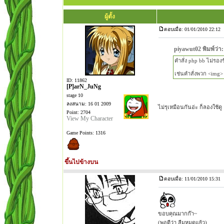
ผู้ตั้ง
ตอบเมื่อ: 01/01/2010 22:12
piyawut02 พิมพ์ว่า:
คำสั่ง php bb ไม่รอง
เช่นคำสั่งพวก <img> 
ID: 11862
[P]arN_JuNg
stage 10
ลงสนาม: 16 01 2009
ไม่รุเหมือนกันอ่ะ ก็ลองใช้ดู
Point: 2704
View My Character
Game Points: 1316
ขึ้นไปข้างบน
ตอบเมื่อ: 11/01/2010 15:31
ขอบคุณมากก๊า~
(พอดีว่า ลืมหมดแย้ว)